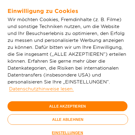
Einwilligung zu Cookies
Zum Hauptinhalt springen
Wir möchten Cookies, Fremdinhalte (z. B. Filme)
und sonstige Techniken nutzen, um die Website
Home
Glasfaser & Ausbau
Ausbaugebiete
und Ihr Besuchserlebnis zu optimieren, den Erfolg
zu messen und personalisierte Werbung anzeigen
zu können. Dafür bitten wir um Ihre Einwilligung,
Bei Ihnen zu Hause schon
die Sie insgesamt („ALLE AKZEPTIEREN“) erteilen
verfügbar?
können. Erfahren Sie gerne mehr über die
Datenkategorien, die Risiken bei internationalen
Jetzt Postleitzahl eingeben und prüfen.
Datentransfers (insbesondere USA) und
personalisieren Sie Ihre „EINSTELLUNGEN“.
Suchen
Datenschutzhinweise lesen.
Alles zum Glasfaserausbau
ALLE AKZEPTIEREN
ALLE ABLEHNEN
Kommunen
EINSTELLUNGEN