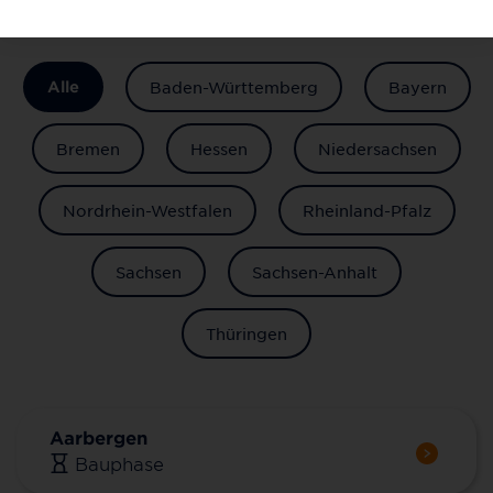
Alle
Baden-Württemberg
Bayern
Bremen
Hessen
Niedersachsen
Nordrhein-Westfalen
Rheinland-Pfalz
Sachsen
Sachsen-Anhalt
Thüringen
Aarbergen
Bauphase