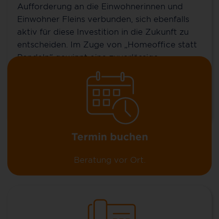
Zuhause (FTTH), über unsere günstigen MyNet-
Aufforderung an die Einwohnerinnen und
Tarife und unsere Zusatzoptionen erfahren? Oder
Einwohner Fleins verbunden, sich ebenfalls
Sie wollen schon einen Vertrag abschließen?
aktiv für diese Investition in die Zukunft zu
entscheiden. Im Zuge von „Homeoffice statt
Pendeln“ gewinnt eine zuverlässige
Anschlusstechnik für Topspeed-Internet
immer weiter an Bedeutung.
Mehr erfahren
Termin buchen
Beratung vor Ort.