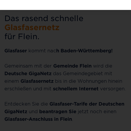
Das rasend schnelle
Glasfasernetz
für Flein.
Glasfaser
kommt nac
h Baden-Württemberg!
Gemeinsam mit der
Gemeinde Flein
wird die
Deutsche GigaNetz
das Gemeindegebiet mit
einem
Glasfasernetz
bis in die Wohnungen hinein
erschließen und mit
schnellem Internet
versorgen.
Entdecken Sie die
Glasfaser-Tarife der Deutschen
GigaNetz
und
beantragen Sie
jetzt noch einen
Glasfaser-Anschluss in Flein
.