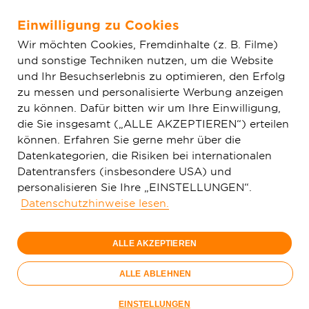
Einwilligung zu Cookies
Zum Hauptinhalt springen
Wir möchten Cookies, Fremdinhalte (z. B. Filme)
und sonstige Techniken nutzen, um die Website
Home
Glasfaser & Ausbau
Ausbaugebiete
Baden-
und Ihr Besuchserlebnis zu optimieren, den Erfolg
Württemberg
Flein
zu messen und personalisierte Werbung anzeigen
zu können. Dafür bitten wir um Ihre Einwilligung,
die Sie insgesamt („ALLE AKZEPTIEREN“) erteilen
150 Mbit/s
können. Erfahren Sie gerne mehr über die
29,
99
Datenkategorien, die Risiken bei internationalen
Datentransfers (insbesondere USA) und
€/Monat
personalisieren Sie Ihre „EINSTELLUNGEN“.
Datenschutzhinweise lesen.
Nur bis 15.09.
ALLE AKZEPTIEREN
Jetzt bestellen
Glasfaser-
ALLE ABLEHNEN
Sommer
Nur bis 15.09.
EINSTELLUNGEN