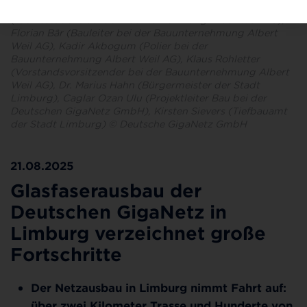
Göbel (Mitarbeiter der Stadt Limburg), Noel Scherer
(Werksstudent bei der Baunternehmung Alber Weil AG),
Florian Bär (Bauleiter bei der Bauunternehmung Albert
Weil AG), Kadir Akbogum (Polier bei der
Bauunternehmung Albert Weil AG), Klaus Rohletter
(Vorstandsvorsitzender bei der Bauunternehmung Albert
Weil AG), Dr. Marius Hahn (Bürgermeister der Stadt
Limburg), Caglar Ozan Ulu (Projektleiter Bau bei der
Deutschen GigaNetz GmbH), Kirsten Sievers (Tiefbauamt
der Stadt Limburg) © Deutsche GigaNetz GmbH
21.08.2025
Glasfaserausbau der
Deutschen GigaNetz in
Limburg verzeichnet große
Fortschritte
Der Netzausbau in Limburg nimmt Fahrt auf:
über zwei Kilometer Trasse und Hunderte von