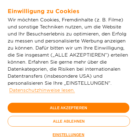
Einwilligung zu Cookies
Zum Hauptinhalt springen
Wir möchten Cookies, Fremdinhalte (z. B. Filme)
und sonstige Techniken nutzen, um die Website
Home
Aktuelles
Glasfaserausbau der Deutschen GigaNetz in
und Ihr Besuchserlebnis zu optimieren, den Erfolg
Limburg verzeichnet große Fortschritte
zu messen und personalisierte Werbung anzeigen
zu können. Dafür bitten wir um Ihre Einwilligung,
die Sie insgesamt („ALLE AKZEPTIEREN“) erteilen
können. Erfahren Sie gerne mehr über die
Datenkategorien, die Risiken bei internationalen
Datentransfers (insbesondere USA) und
personalisieren Sie Ihre „EINSTELLUNGEN“.
Datenschutzhinweise lesen.
ALLE AKZEPTIEREN
ALLE ABLEHNEN
Baustellenbegehung in Limburg-Offheim (v. l. n. r.): Holger
EINSTELLUNGEN