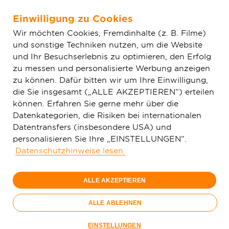
Einwilligung zu Cookies
Zum Hauptinhalt springen
Wir möchten Cookies, Fremdinhalte (z. B. Filme)
und sonstige Techniken nutzen, um die Website
Home
Aktuelles
Haupt-News
Spatenstich in Limburg:
und Ihr Besuchserlebnis zu optimieren, den Erfolg
Deutsche GigaNetz startet Bau eines hochmodernen Glasfasernetzes
zu messen und personalisierte Werbung anzeigen
zu können. Dafür bitten wir um Ihre Einwilligung,
die Sie insgesamt („ALLE AKZEPTIEREN“) erteilen
können. Erfahren Sie gerne mehr über die
Datenkategorien, die Risiken bei internationalen
Datentransfers (insbesondere USA) und
personalisieren Sie Ihre „EINSTELLUNGEN“.
Datenschutzhinweise lesen.
ALLE AKZEPTIEREN
ALLE ABLEHNEN
Spatenstich in Limburg (v. l. n. r.): C. Schneider
EINSTELLUNGEN