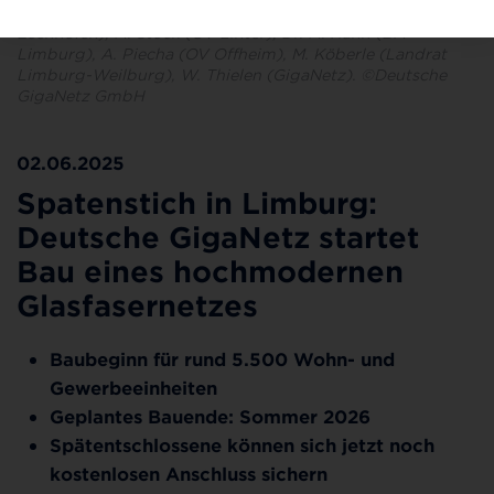
(Ortsvorsteherin Lindenholzhausen), U. Jung (OV
Eschhofen), M. Stock (OV Linter), Dr. M. Hahn (BM
Limburg), A. Piecha (OV Offheim), M. Köberle (Landrat
Limburg-Weilburg), W. Thielen (GigaNetz). ©Deutsche
GigaNetz GmbH
02.06.2025
Spatenstich in Limburg:
Deutsche GigaNetz startet
Bau eines hochmodernen
Glasfasernetzes
Baubeginn für rund 5.500 Wohn- und
Gewerbeeinheiten
Geplantes Bauende: Sommer 2026
Spätentschlossene können sich jetzt noch
kostenlosen Anschluss sichern