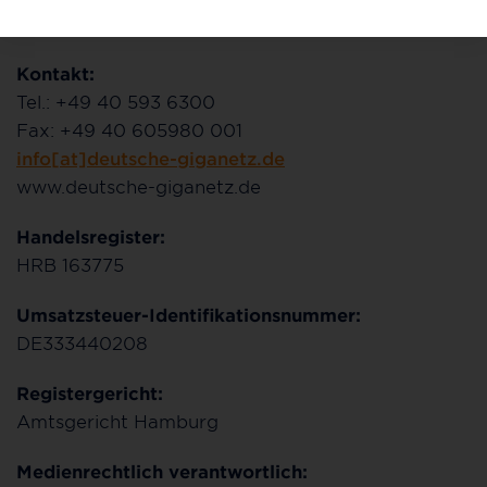
Jerrentrup
Kontakt:
Tel.: +49 40 593 6300
Fax: +49 40 605980 001
info[at]deutsche-giganetz.de
www.deutsche-giganetz.de
Handelsregister:
HRB 163775
Umsatzsteuer-Identifikationsnummer:
DE333440208
Registergericht:
Amtsgericht Hamburg
Medienrechtlich verantwortlich: