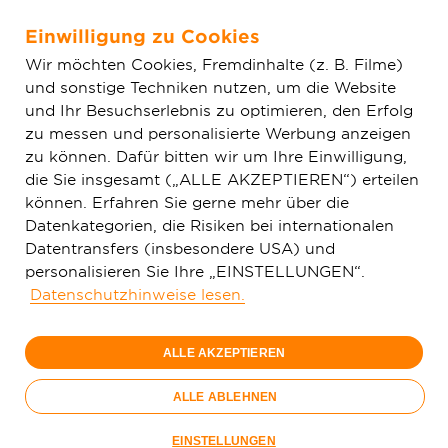
Einwilligung zu Cookies
Zum Hauptinhalt springen
Wir möchten Cookies, Fremdinhalte (z. B. Filme)
und sonstige Techniken nutzen, um die Website
Home
Impressum
und Ihr Besuchserlebnis zu optimieren, den Erfolg
zu messen und personalisierte Werbung anzeigen
zu können. Dafür bitten wir um Ihre Einwilligung,
Impressum
die Sie insgesamt („ALLE AKZEPTIEREN“) erteilen
können. Erfahren Sie gerne mehr über die
Angaben gemäß § 5 Digitale-Dienste-Gesetz
Datenkategorien, die Risiken bei internationalen
(DDG)
Datentransfers (insbesondere USA) und
personalisieren Sie Ihre „EINSTELLUNGEN“.
Deutsche GigaNetz GmbH
Datenschutzhinweise lesen.
Willy-Brandt-Straße 61-65
20457 Hamburg
ALLE AKZEPTIEREN
Germany
ALLE ABLEHNEN
Geschäftsführer:
Reinhard Sauer, Wolfram Thielen, Mirko
EINSTELLUNGEN